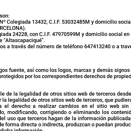
son:
Colegiada 13432, C.I.F. 53032485M y domicilio social
BARCELONA).
da 24228, con C.I.F. 47970599M y domicilio social en C
‘’Altascapaciqué’’.
s a través del número de teléfono 647413240 o a través
digos fuente, así como los logos, marcas y demás signos
rotegidos por los correspondientes derechos de propiedad
e de la legalidad de otros sitios web de terceros desd
a legalidad de otros sitios web de terceros, que pudie
a el derecho a realizar cambios en el sitio web sin 
o, modificando, corrigiendo o eliminando los contenid
el uso que terceros hagan de la información publicada 
e forma directa o indirecta, produzcan o puedan produc
 dicha información.