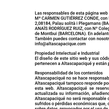
Las responsables de esta página web 
Mª CARMEN GUTIÉRREZ CONDE, con Nº 
2,08184, Palau solità i Plegamans (
ANAÏS RODRÍGUEZ RUIZ, con Nº Colegia
de Montbui (BARCELONA). En adelante 
También puedes contactar con nosotro
info@altascapacique.com
Propiedad Intelectual e Industrial
El diseño de este sitio web y sus có
pertenecen a Altascapaciqué y están p
Responsabilidad de los contenidos
Altascapaciqué no se hace responsabl
Altascapaciqué tampoco responde por l
esta web. Altascapaciqué se reserv
actualizada su información, añadiend
Altascapaciqué no será responsable d
sufridos o pérdidas económicas que, d
sobre datos, provocados por el uso de