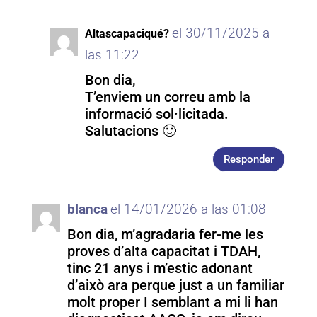
el 30/11/2025 a
Altascapaciqué?
las 11:22
Bon dia,
T’enviem un correu amb la
informació sol·licitada.
Salutacions 🙂
Responder
blanca
el 14/01/2026 a las 01:08
Bon dia, m’agradaria fer-me les
proves d’alta capacitat i TDAH,
tinc 21 anys i m’estic adonant
d’això ara perque just a un familiar
molt proper I semblant a mi li han