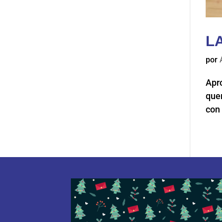
L
por
Apro
que
con 