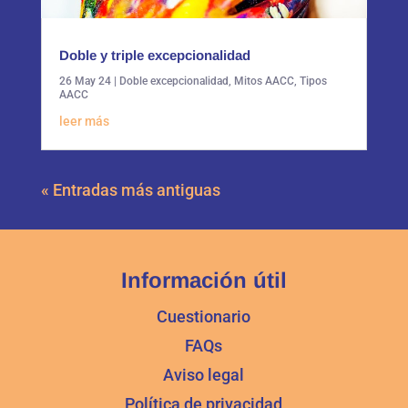
Doble y triple excepcionalidad
26 May 24
|
Doble excepcionalidad
,
Mitos AACC
,
Tipos
AACC
leer más
« Entradas más antiguas
Información útil
Cuestionario
FAQs
Aviso legal
Política de privacidad