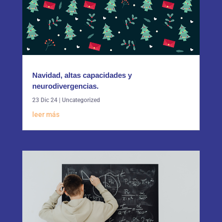
Navidad, altas capacidades y
neurodivergencias.
23 Dic 24
|
Uncategorized
leer más