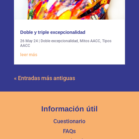
Doble y triple excepcionalidad
26 May 24
|
Doble excepcionalidad
,
Mitos AACC
,
Tipos
AACC
leer más
« Entradas más antiguas
Información útil
Cuestionario
FAQs