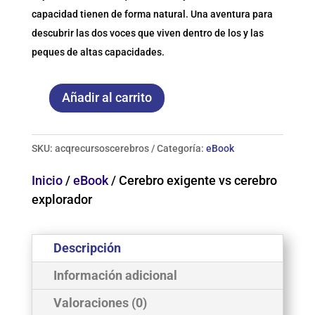
capacidad tienen de forma natural. Una aventura para
descubrir las dos voces que viven dentro de los y las
peques de altas capacidades.
Añadir al carrito
Cerebro
exigente
vs
SKU:
acqrecursoscerebros
Categoría:
eBook
cerebro
Inicio
/
eBook
/ Cerebro exigente vs cerebro
explorador
explorador
cantidad
Descripción
Información adicional
Valoraciones (0)